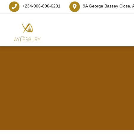
+234-906-896-6201
9A George Bassey Close, A