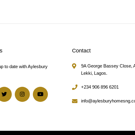
s
Contact
9A George Bassey Close, 
p to date with Aylesbury
Lekki, Lagos.
+234 906 896 6201
info@aylesburyhomesng.