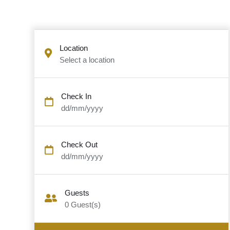
Location
Select a location
Check In
dd/mm/yyyy
Check Out
dd/mm/yyyy
Guests
0
Guest(s)